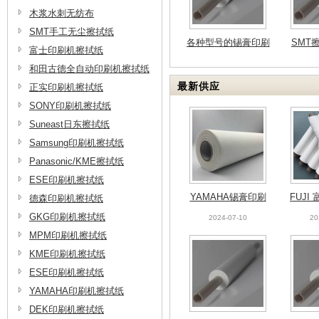
木浆水刺无纺布
各种型号的锡膏印刷
SMT
SMT手工无尘擦拭纸
机使用的擦拭卷纸的
2024-07-10
20
富士印刷机擦拭纸
规格统计
和田古德全自动印刷机擦拭纸
最新供应
正实印刷机擦拭纸
SONY印刷机擦拭纸
Suneast日东擦拭纸
Samsung印刷机擦拭纸
Panasonic/KME擦拭纸
ESE印刷机擦拭纸
YAMAHA锡膏印刷
FUJI
德森印刷机擦拭纸
机专用擦拭纸
机
GKG印刷机擦拭纸
2024-07-10
20
MPM印刷机擦拭纸
KME印刷机擦拭纸
ESE印刷机擦拭纸
YAMAHA印刷机擦拭纸
DEK印刷机擦拭纸