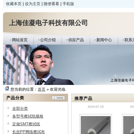
收藏本页
|
设为主页
|
随便看看
|
手机版
上海佳凝电子科技有限公司
网站首页
公司介绍
供应产品
新闻中心
联系
您当前的位置：
首页
» 欢迎光临
各种型号的锡膏印刷
SMT
产品分类
推荐产品
机使用的擦拭卷纸的
2024-07-10
20
规格统计
全部分类
各型号擦拭纸规格
定做SMT擦拭纸
长丝PP网络擦拭布