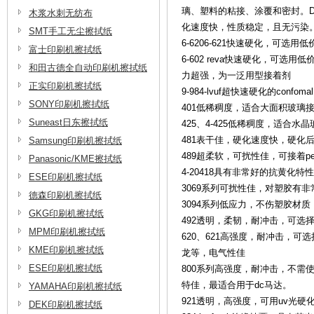
璃、塑料的粘接、涂覆和密封。D
木浆水刺无纺布
化速度快，性质稳定，且无污染
SMT手工无尘擦拭纸
6-6206-621快速硬化，可
富士印刷机擦拭纸
6-602 reva快速硬化，可
和田古德全自动印刷机擦拭纸
力超强，为一泛用型接着剂
正实印刷机擦拭纸
9-984-lvuf超快速硬化的con
SONY印刷机擦拭纸
401低稀稠度，适合大面积玻璃
Suneast日东擦拭纸
425、4-425低稀稠度，适合水
481表干佳，硬化速度快，硬化
Samsung印刷机擦拭纸
489超柔软，可扰性佳，可接着p
Panasonic/KME擦拭纸
4-20418具有非常好的抗黄
ESE印刷机擦拭纸
3069系列可扰性佳，对塑胶有
德森印刷机擦拭纸
3094系列低应力，不伤塑胶材
GKG印刷机擦拭纸
492透明，柔韧，耐冲击，可选
MPM印刷机擦拭纸
620、621高强度，耐冲击，
KME印刷机擦拭纸
龙等，电气性佳
ESE印刷机擦拭纸
800系列高强度，耐冲击，不需
特佳，最适合用于dc马达。
YAMAHA印刷机擦拭纸
921透明，高强度，可用uv光
DEK印刷机擦拭纸