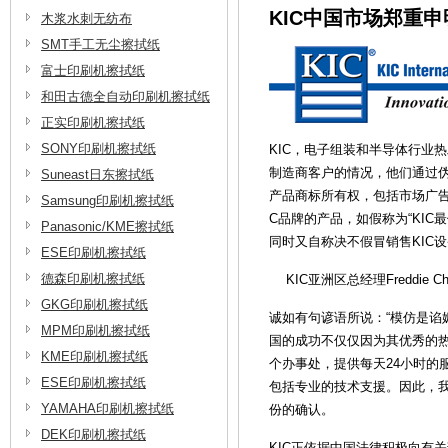
KIC中国市场郑重
木浆水刺无纺布
SMT手工无尘擦拭纸
富士印刷机擦拭纸
和田古德全自动印刷机擦拭纸
正实印刷机擦拭纸
SONY印刷机擦拭纸
KIC，电子组装和半导体行业
制造商客户的情况，他们通过伪
Suneast日东擦拭纸
产品商标所有权，包括市场广告图
Samsung印刷机擦拭纸
C品牌的产品，如假称为“KIC
Panasonic/KME擦拭纸
同时又自称决不假冒销售KIC
ESE印刷机擦拭纸
德森印刷机擦拭纸
KIC亚洲区总经理Freddie Ch
GKG印刷机擦拭纸
诚如有句谚语所说：“模仿是谄
MPM印刷机擦拭纸
国的成功不仅仅因为其优秀的
KME印刷机擦拭纸
个办事处，提供每天24小时的
ESE印刷机擦拭纸
包括专业的技术支援。因此，我
YAMAHA印刷机擦拭纸
份的确认。
DEK印刷机擦拭纸
KIC正依据中国法律积极向有